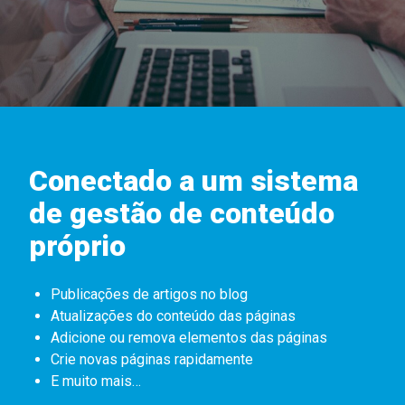
Conectado a um sistema
de gestão de conteúdo
próprio
Publicações de artigos no blog
Atualizações do conteúdo das páginas
Adicione ou remova elementos das páginas
Crie novas páginas rapidamente
E muito mais…